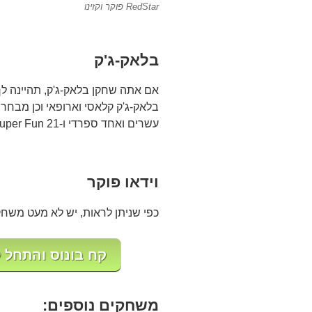
RedStar פוקר וקזינו
בלאק-ג'ק
אם אתה שחקן בלאק-ג'ק, תהיינה לך 
עשרים ואחד ספרדי ו-Super Fun 21.
וידאו פוקר
כפי שניתן לראות, יש לא מעט משחקי
קח בונוס והתחל לשחק ב-no
משחקים נוספים: