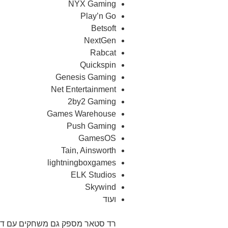
NYX Gaming
Play’n Go
Betsoft
NextGen
Rabcat
Quickspin
Genesis Gaming
Net Entertainment
2by2 Gaming
Games Warehouse
Push Gaming
GamesOS
Tain, Ainsworth
lightningboxgames
ELK Studios
Skywind
ועוד
רד סטאר מספק גם משחקים עם דיל