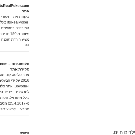
אתר
ביקורת אתר הימורי פ
lPoker
מיותר מ 
מציע הורדת תוכנה ש
>>
סקירת אתר
אתר סלוטס.קום הוק
ו-Bovoda. א
למכשירים ניידים. ס
כולל מישראל. שפות:
מטבע …
קרא עוד >>
רים חיים.
חיפוש