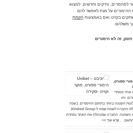
ור למהמרים, ותיקים וחדשים, למצוא
ההימורים על מנת לאפשר להם
חקים בקזינו ואם באמצעות
הקמת
י משלהם.
הזמן, זה לא הימורים
 – Unibet הימורי ספורט,
– Unibet הוא אחד מאתרי
ם. זהו
נות הקטנה ביותר בתחום ההימורים. בשנת
2016 החליטה הנהלת החברה לשנות שמה ל-Kindred Group,
א השתנה. החברה שמנהלת את האתר נסחרת
התאם. …
קרא עוד >>