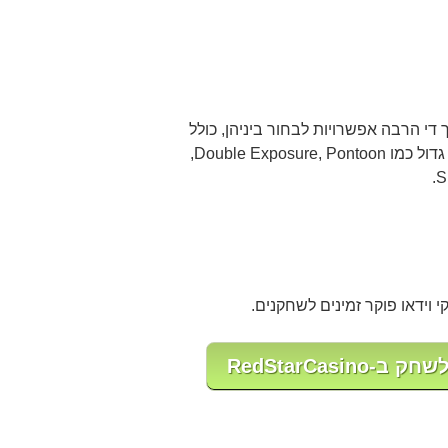
די הרבה אפשרויות לבחור ביניהן, כולל
בלאק-ג'ק קלאסי וארופאי וכן מבחר גדול כמו Double Exposure, Pontoon,
 וידאו פוקר זמינים לשחקנים.
RedStarCasi