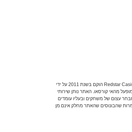
קזינו ופוקר רד סטאר – Redstar Casino & Poker הוקם בשנת 2011 על ידי
 RSP Entertainment N.V. ומופעל מהאי קורסאו. האתר נותן שירותי
בחר עצום של משחקים ובעליו עומדים
מרות שהבונוסים שהאתר מחלק אינם מן