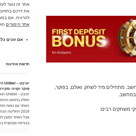
אתר זה נועד לעז
את דרכם בתחום 
להרוויח, אם במש
אתר הימורים
חוק
אם זוכים כל 
חדשות אחרונות
יוניבט
חשב. מתחילים מיד לשחק. ואולם, בפוקר,
פוקר וקזינו -סקירה
 במחשב.
יוניבט 
הסלע בתחום ההימורי
האתר עם כמות התלו
י משחקים רבים:
אבל האתר כמובן ל
בבורסה ומבוקרת ב