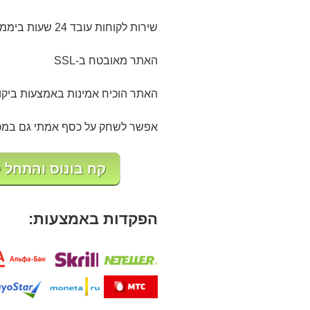
שירות לקוחות עובד 24 שעות ביממה, בכל ימות השבוע, באמצעות צ'אט.
האתר מאובטח ב-SSL
האתר הוכיח אמינות באמצעות ביקו
אפשר לשחק על כסף אמתי גם במכשי
קח בונוס והתחל לשחק ב-no
הפקדות באמצעות: