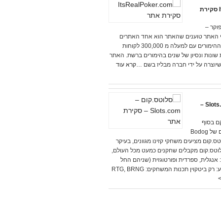
ItsRealPoker.com סקירת
וקר –
ItsRea בעלי האתר טוענים שהאתר הוא אחד האתרים
המובילים בתעשיית ההימורים עם למעלה מ 300,000 לקוחות
150 מדינות שונות ונסיון של שנים בהימורים ברשת. האתר
יוצרה על ידי חברה מבליז בשם …
קרא עוד
סלוטס.קום – Slots.com –
ם בסוף
2016 על ידי הבעלים של Bodog
תר סלוטס.קום מציעים משחקי קזינו מגוונים, בעיקר
לוטס.קום מקבלים שחקנים כמעט מכל העולם,
 אנגלית, ספרדית ופורטוגזית (שניהם החל
מ-25.4.2017) מטבע: רק ביטקוין תכנות המשחקים: RTG, BRNG